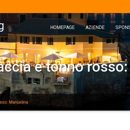
g
HOMEPAGE
AZIENDE
SPON
cia e tonno rosso:
sso: Manuelina