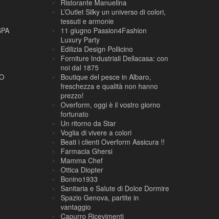
Ristorante Manuelina
L’Outlet Silky un universo di colori,
tessuti e armonie
SPA
11 giugno Passion4Fashion
Luxury Party
Edilizia Design Pollicino
Forniture Industriali Dellacasa: con
noi dal 1875
NO
Boutique del pesce in Albaro,
freschezza e qualità non hanno
prezzo!
Overform, oggi è il vostro giorno
fortunato
Un ritorno da Star
Voglia di vivere a colori
Beati i clienti Overform Assicura !!
Farmacia Ghersi
Mamma Chef
Ottica Diopter
Bonino1933
Sanitaria e Salute di Dolce Dormire
Spazio Genova, partite in
vantaggio
Capurro Ricevimenti