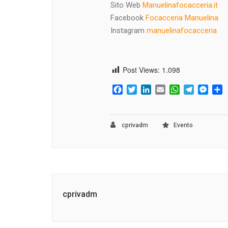
Sito Web
Manuelinafocacceria.it
Facebook
Focacceria Manuelina
Instagram
manuelinafocacceria
Post Views:
1.098
Facebook
Twitter
LinkedIn
Email
WhatsApp
Telegram
Mess
C
cprivadm
Evento
cprivadm