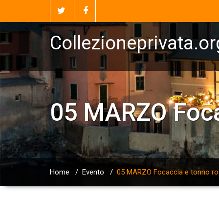
Collezioneprivata.or
05 MARZO Focac
Home
/
Evento
/
05 MARZO Focaccia e tonno ro