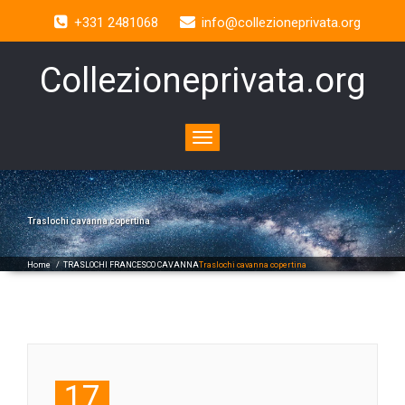
+331 2481068
info@collezioneprivata.org
Collezioneprivata.org
Toggle
navigation
Traslochi cavanna copertina
Home
/
TRASLOCHI FRANCESCO CAVANNA
Traslochi cavanna copertina
17