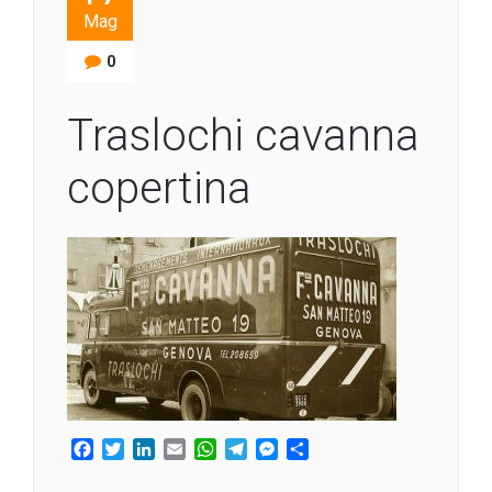
Mag
0
Traslochi cavanna
copertina
Facebook
Twitter
LinkedIn
Email
WhatsApp
Telegram
Messenger
Condividi