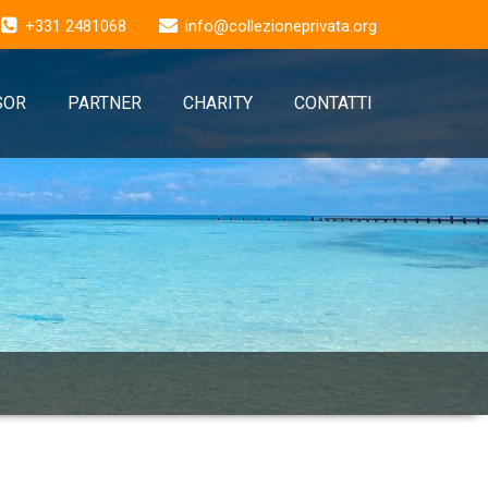
+331 2481068
info@collezioneprivata.org
SOR
PARTNER
CHARITY
CONTATTI