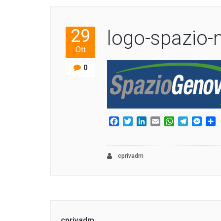
29
logo-spazio-
Ott
0
Facebook
Twitter
LinkedIn
Email
WhatsApp
Telegram
Mess
C
cprivadm
cprivadm