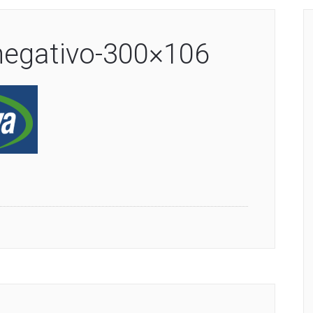
negativo-300×106
enger
ondividi