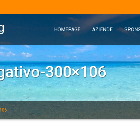
g
HOMEPAGE
AZIENDE
SPON
gativo-300×106
×106